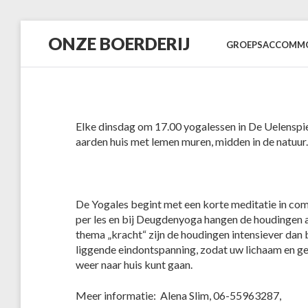
Skip
ONZE BOERDERIJ
to
GROEPSACCOMMO
content
Elke dinsdag om 17.00 yogalessen in De Uelenspie
aarden huis met lemen muren, midden in de natuur.
De Yogales begint met een korte meditatie in co
per les en bij Deugdenyoga hangen de houdingen af
thema „kracht“ zijn de houdingen intensiever dan b
liggende eindontspanning, zodat uw lichaam en gee
weer naar huis kunt gaan.
Meer informatie: Alena Slim, 06-55963287,