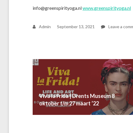
info@greenspirityoga.nl
www.greenspirityoga.nl
Admin
September 13, 2021
Leave a com
Post
navigation
Previous
Viva la Frida | Drents Museum 8
post:
oktober t/m 27 maart ’22